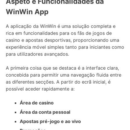
Aspeto e Funcionalidades da
WinWin App
A aplicação da WinWin é uma solução completa e
rica em funcionalidades para os fãs de jogos de
casino e apostas desportivas, proporcionando uma
experiência móvel simples tanto para iniciantes como
para utilizadores avançados.
A primeira coisa que se destaca é a interface clara,
concebida para permitir uma navegação fluida entre
as diferentes secções. A partir do ecrã inicial, é
possível aceder rapidamente a:
Área de casino
Área da conta pessoal
Apostas pré-jogo e ao vivo