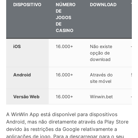
DISPOSITIVO
NÚMERO
DOWNLOAD
TA
DE
JOGOS
DE
CASINO
iOS
16.000+
Não existe
–
opção de
download
Android
16.000+
Através do
56
site móvel
Versão Web
16.000+
Winwin.bet
–
A WinWin App está disponível para dispositivos
Android, mas não diretamente através da Play Store
devido às restrições da Google relativamente a
aplicações de jogo. Para a descarregar para o seu