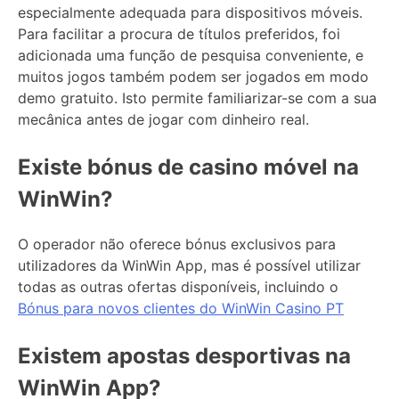
especialmente adequada para dispositivos móveis.
Para facilitar a procura de títulos preferidos, foi
adicionada uma função de pesquisa conveniente, e
muitos jogos também podem ser jogados em modo
demo gratuito. Isto permite familiarizar-se com a sua
mecânica antes de jogar com dinheiro real.
Existe bónus de casino móvel na
WinWin?
O operador não oferece bónus exclusivos para
utilizadores da WinWin App, mas é possível utilizar
todas as outras ofertas disponíveis, incluindo o
Bónus para novos clientes do WinWin Casino PT
Existem apostas desportivas na
WinWin App?