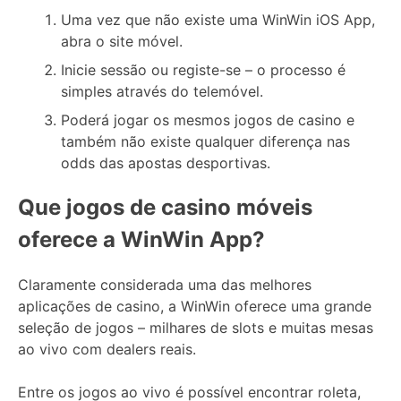
Uma vez que não existe uma WinWin iOS App,
abra o site móvel.
Inicie sessão ou registe-se – o processo é
simples através do telemóvel.
Poderá jogar os mesmos jogos de casino e
também não existe qualquer diferença nas
odds das apostas desportivas.
Que jogos de casino móveis
oferece a WinWin App?
Claramente considerada uma das melhores
aplicações de casino, a WinWin oferece uma grande
seleção de jogos – milhares de slots e muitas mesas
ao vivo com dealers reais.
Entre os jogos ao vivo é possível encontrar roleta,