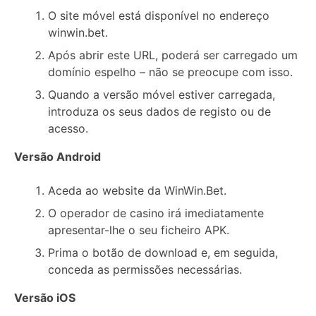
O site móvel está disponível no endereço
winwin.bet.
Após abrir este URL, poderá ser carregado um
domínio espelho – não se preocupe com isso.
Quando a versão móvel estiver carregada,
introduza os seus dados de registo ou de
acesso.
Versão Android
Aceda ao website da WinWin.Bet.
O operador de casino irá imediatamente
apresentar-lhe o seu ficheiro APK.
Prima o botão de download e, em seguida,
conceda as permissões necessárias.
Versão iOS