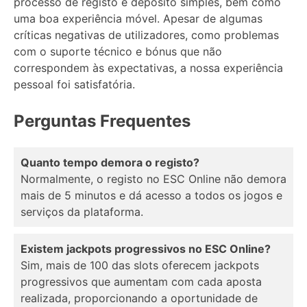
processo de registo e depósito simples, bem como
uma boa experiência móvel. Apesar de algumas
críticas negativas de utilizadores, como problemas
com o suporte técnico e bónus que não
correspondem às expectativas, a nossa experiência
pessoal foi satisfatória.
Perguntas Frequentes
Quanto tempo demora o registo?
Normalmente, o registo no ESC Online não demora
mais de 5 minutos e dá acesso a todos os jogos e
serviços da plataforma.
Existem jackpots progressivos no ESC Online?
Sim, mais de 100 das slots oferecem jackpots
progressivos que aumentam com cada aposta
realizada, proporcionando a oportunidade de