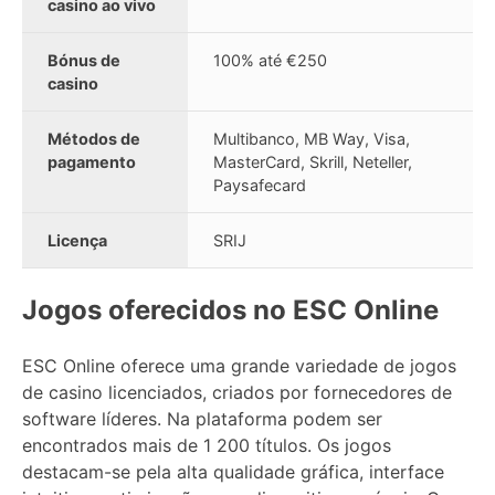
casino ao vivo
Bónus de
100% até €250
casino
Métodos de
Multibanco, MB Way, Visa,
pagamento
MasterCard, Skrill, Neteller,
Paysafecard
Licença
SRIJ
Jogos oferecidos no ESC Online
ESC Online oferece uma grande variedade de jogos
de casino licenciados, criados por fornecedores de
software líderes. Na plataforma podem ser
encontrados mais de 1 200 títulos. Os jogos
destacam-se pela alta qualidade gráfica, interface