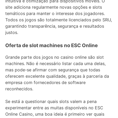
intuitiva e otimização para dispositivos móveis. O
site adiciona regularmente novas opções e slots
temáticos para manter o interesse dos jogadores.
Todos os jogos são totalmente licenciados pelo SRIJ,
garantindo transparência, segurança e resultados
justos.
Oferta de slot machines no ESC Online
Grande parte dos jogos no casino online são slot
machines. Não é necessário listar cada uma delas,
mas pode-se afirmar com segurança que todas
oferecem excelente qualidade, graças à parceria da
empresa com fornecedores de software
reconhecidos.
Se está a questionar quais slots valem a pena
experimentar entre as muitas disponíveis no ESC
Online Casino, uma boa ideia é primeiro ver quais