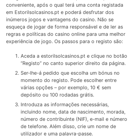
conveniente, após o qual terá uma conta registada
em Estorilsolcasinos.pt e poderá desfrutar dos
inúmeros jogos e vantagens do casino. Não se
esqueça de jogar de forma responsável e de ler as
regras e políticas do casino online para uma melhor
experiência de jogo. Os passos para o registo são:
Aceda a estorilsolcasinos.pt e clique no botão
“Registo” no canto superior direito da página.
Ser-lhe-á pedido que escolha um bónus no
momento do registo. Pode escolher entre
várias opções – por exemplo, 10 € sem
depósito ou 100 rodadas grátis.
Introduza as informações necessárias,
incluindo nome, data de nascimento, morada,
número de contribuinte (NIF), e-mail e número
de telefone. Além disso, crie um nome de
utilizador e uma palavra-passe.