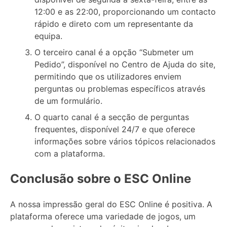
12:00 e as 22:00, proporcionando um contacto
rápido e direto com um representante da
equipa.
O terceiro canal é a opção “Submeter um
Pedido”, disponível no Centro de Ajuda do site,
permitindo que os utilizadores enviem
perguntas ou problemas específicos através
de um formulário.
O quarto canal é a secção de perguntas
frequentes, disponível 24/7 e que oferece
informações sobre vários tópicos relacionados
com a plataforma.
Conclusão sobre o ESC Online
A nossa impressão geral do ESC Online é positiva. A
plataforma oferece uma variedade de jogos, um