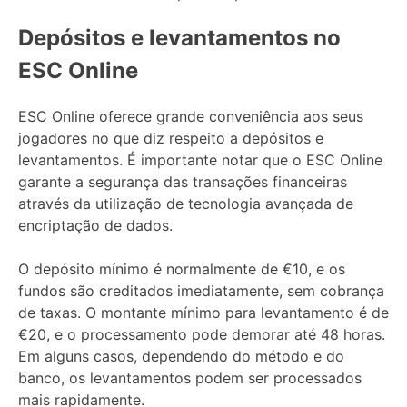
Depósitos e levantamentos no
ESC Online
ESC Online oferece grande conveniência aos seus
jogadores no que diz respeito a depósitos e
levantamentos. É importante notar que o ESC Online
garante a segurança das transações financeiras
através da utilização de tecnologia avançada de
encriptação de dados.
O depósito mínimo é normalmente de €10, e os
fundos são creditados imediatamente, sem cobrança
de taxas. O montante mínimo para levantamento é de
€20, e o processamento pode demorar até 48 horas.
Em alguns casos, dependendo do método e do
banco, os levantamentos podem ser processados
mais rapidamente.