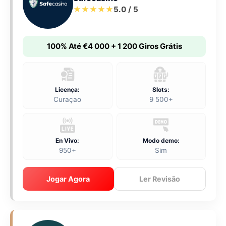
☆☆☆☆☆
★★★★★
5.0 / 5
100% Até €4 000 + 1 200 Giros Grátis
Licença:
Slots:
Curaçao
9 500+
En Vivo:
Modo demo:
950+
Sim
Jogar Agora
Ler Revisão