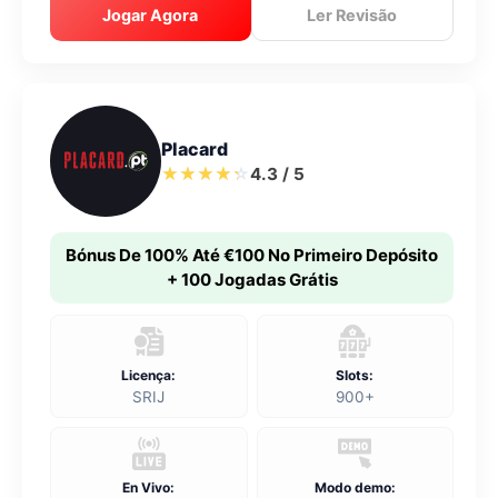
Jogar Agora
Ler Revisão
Placard
☆☆☆☆☆
★★★★★
4.3 / 5
Bónus De 100% Até €100 No Primeiro Depósito
+ 100 Jogadas Grátis
Licença:
Slots:
SRIJ
900+
En Vivo:
Modo demo: