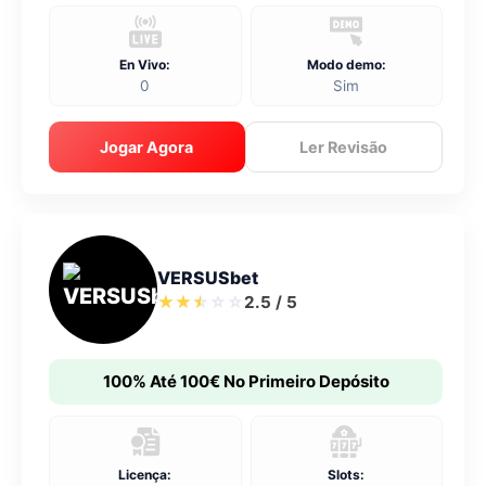
En Vivo:
Modo demo:
0
Sim
Jogar Agora
Ler Revisão
VERSUSbet
☆☆☆☆☆
★★★★★
2.5 / 5
100% Até 100€ No Primeiro Depósito
Licença:
Slots: