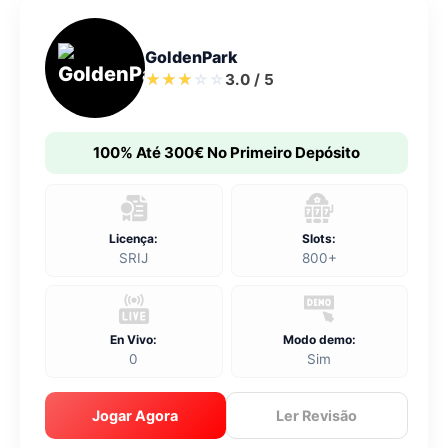
GoldenPark
☆☆☆☆☆
★★★★★
3.0 / 5
100% Até 300€ No Primeiro Depósito
Licença:
Slots:
SRIJ
800+
En Vivo:
Modo demo:
0
Sim
Jogar Agora
Ler Revisão