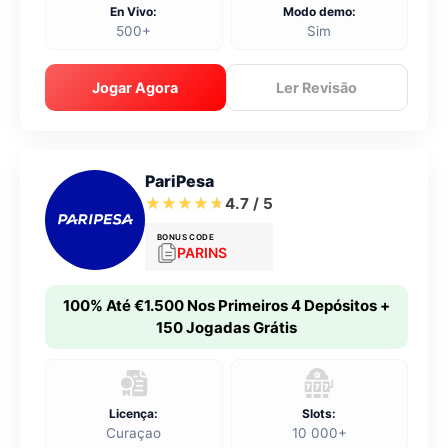
En Vivo:
Modo demo:
500+
Sim
Jogar Agora
Ler Revisão
PariPesa
☆☆☆☆☆
★★★★★
4.7 / 5
BONUS CODE
PARINS
100% Até €1.500 Nos Primeiros 4 Depósitos +
150 Jogadas Grátis
Licença:
Slots:
Curaçao
10 000+