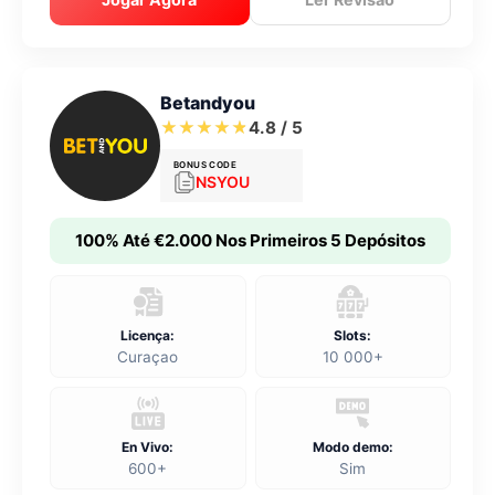
Betandyou
☆☆☆☆☆
★★★★★
4.8 / 5
BONUS CODE
NSYOU
100% Até €2.000 Nos Primeiros 5 Depósitos
Licença:
Slots:
Curaçao
10 000+
En Vivo:
Modo demo:
600+
Sim