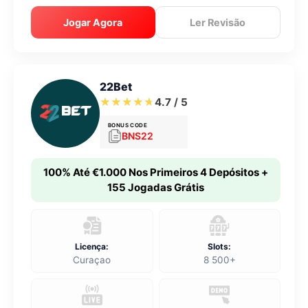
Jogar Agora
Ler Revisão
22Bet
☆☆☆☆☆
★★★★★
4.7 / 5
BONUS CODE
BNS22
100% Até €1.000 Nos Primeiros 4 Depósitos +
155 Jogadas Grátis
Licença:
Slots:
Curaçao
8 500+