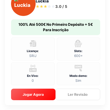
Luckia
☆☆☆☆☆
★★★★★
3.0 / 5
100% Até 500€ No Primeiro Depósito + 5€
Para Inscrição
Licença:
Slots:
SRIJ
600+
En Vivo:
Modo demo:
0
Sim
Jogar Agora
Ler Revisão