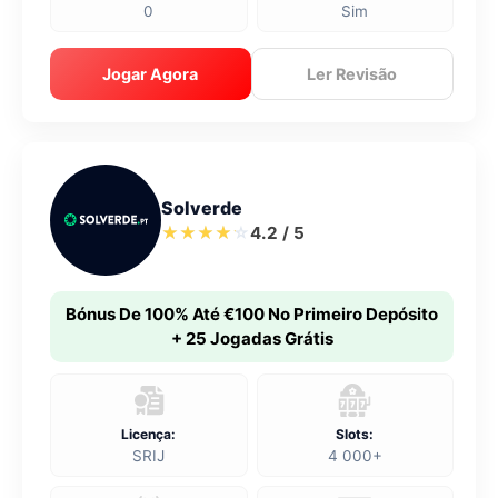
0
Sim
Jogar Agora
Ler Revisão
Solverde
☆☆☆☆☆
★★★★★
4.2 / 5
Bónus De 100% Até €100 No Primeiro Depósito
+ 25 Jogadas Grátis
Licença:
Slots:
SRIJ
4 000+