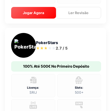
Jogar Agora
Ler Revisão
PokerStars
☆☆☆☆☆
★★★★★
2.7 / 5
100% Até 500€ No Primeiro Depósito
Licença:
Slots:
SRIJ
500+