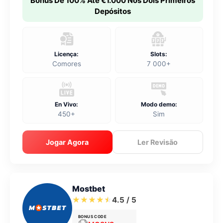
Bónus De 100% Até €1.000 Nos Dois Primeiros
Depósitos
Licença:
Slots:
Comores
7 000+
En Vivo:
Modo demo:
450+
Sim
Jogar Agora
Ler Revisão
Mostbet
☆☆☆☆☆
★★★★★
4.5 / 5
BONUS CODE