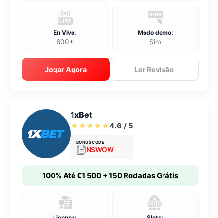
En Vivo:
Modo demo:
600+
Sim
Jogar Agora
Ler Revisão
1xBet
☆☆☆☆☆
★★★★★
4.6 / 5
BONUS CODE
NSWOW
100% Até €1 500 + 150 Rodadas Grátis
Licença:
Slots: