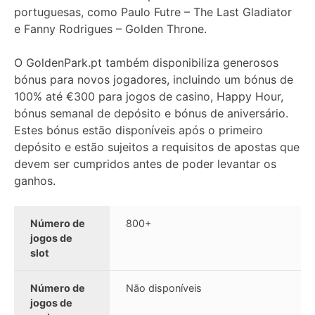
portuguesas, como Paulo Futre – The Last Gladiator
e Fanny Rodrigues – Golden Throne.
O GoldenPark.pt também disponibiliza generosos
bónus para novos jogadores, incluindo um bónus de
100% até €300 para jogos de casino, Happy Hour,
bónus semanal de depósito e bónus de aniversário.
Estes bónus estão disponíveis após o primeiro
depósito e estão sujeitos a requisitos de apostas que
devem ser cumpridos antes de poder levantar os
ganhos.
Número de
800+
jogos de
slot
Número de
Não disponíveis
jogos de