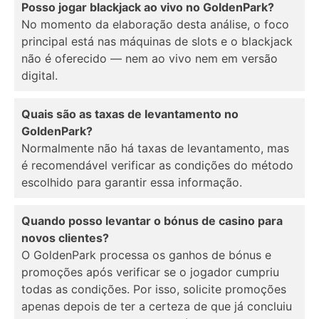
Posso jogar blackjack ao vivo no GoldenPark?
No momento da elaboração desta análise, o foco
principal está nas máquinas de slots e o blackjack
não é oferecido — nem ao vivo nem em versão
digital.
Quais são as taxas de levantamento no
GoldenPark?
Normalmente não há taxas de levantamento, mas
é recomendável verificar as condições do método
escolhido para garantir essa informação.
Quando posso levantar o bónus de casino para
novos clientes?
O GoldenPark processa os ganhos de bónus e
promoções após verificar se o jogador cumpriu
todas as condições. Por isso, solicite promoções
apenas depois de ter a certeza de que já concluiu