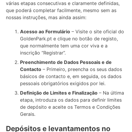
várias etapas consecutivas e claramente definidas,
que poderá completar facilmente, mesmo sem as
nossas instruções, mas ainda assim:
Acesso ao Formulário
– Visite o site oficial do
GoldenPark.pt e clique no botão de registo,
que normalmente tem uma cor viva e a
inscrição “Registrar”.
Preenchimento de Dados Pessoais e de
Contacto
– Primeiro, preencha os seus dados
básicos de contacto e, em seguida, os dados
pessoais obrigatórios exigidos por lei.
Definição de Limites e Finalização
– Na última
etapa, introduza os dados para definir limites
de depósito e aceite os Termos e Condições
Gerais.
Depósitos e levantamentos no