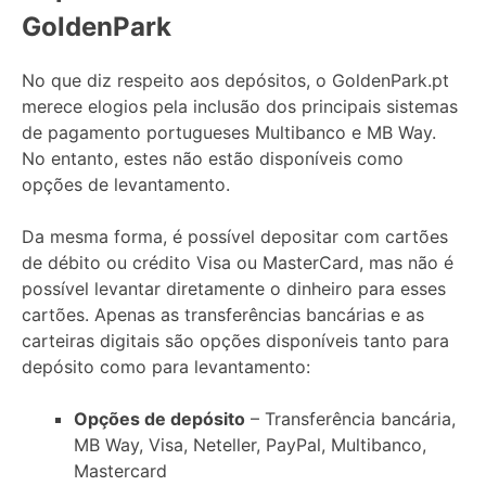
GoldenPark
No que diz respeito aos depósitos, o GoldenPark.pt
merece elogios pela inclusão dos principais sistemas
de pagamento portugueses Multibanco e MB Way.
No entanto, estes não estão disponíveis como
opções de levantamento.
Da mesma forma, é possível depositar com cartões
de débito ou crédito Visa ou MasterCard, mas não é
possível levantar diretamente o dinheiro para esses
cartões. Apenas as transferências bancárias e as
carteiras digitais são opções disponíveis tanto para
depósito como para levantamento:
Opções de depósito
– Transferência bancária,
MB Way, Visa, Neteller, PayPal, Multibanco,
Mastercard