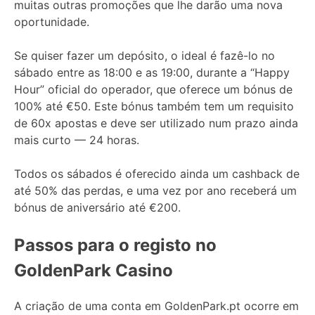
muitas outras promoções que lhe darão uma nova
oportunidade.
Se quiser fazer um depósito, o ideal é fazê-lo no
sábado entre as 18:00 e as 19:00, durante a “Happy
Hour” oficial do operador, que oferece um bónus de
100% até €50. Este bónus também tem um requisito
de 60x apostas e deve ser utilizado num prazo ainda
mais curto — 24 horas.
Todos os sábados é oferecido ainda um cashback de
até 50% das perdas, e uma vez por ano receberá um
bónus de aniversário até €200.
Passos para o registo no
GoldenPark Casino
A criação de uma conta em GoldenPark.pt ocorre em