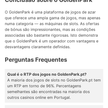
O GoldenPark é uma plataforma de jogos de azar
que oferece uma ampla gama de jogos, mas apenas
numa categoria — as máquinas de slots. As ofertas
de bónus são impressionantes, mas as condições
associadas são bastante rigorosas. Isto demonstra
que o GoldenPark é um operador com vantagens e
desvantagens claramente definidas.
Perguntas Frequentes
Qual é o RTP dos jogos no GoldenPark.pt?
A maioria dos jogos de slots no GoldenPark.pt tem
um RTP em torno de 96%. Percentagens
semelhantes são encontradas na maioria dos
outros casinos online em Portugal.