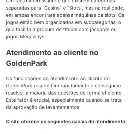
Um facto interessante é que existem categorias
separadas para “Casino” e “Slots”, mas na realidade,
em ambas encontrará apenas máquinas de slots. Os
jogos estão bem organizados em subcategorias, o
que facilita a procura de títulos com jackpots ou
jogos Megaways.
Atendimento ao cliente no
GoldenPark
Os funcionários do atendimento ao cliente do
GoldenPark respondem rapidamente e conseguem
resolver a maioria das questões de forma eficiente.
Este fator é crucial, especialmente quando se trata
da aprovação de levantamentos.
O site oferece os seguintes canais de atendimento: