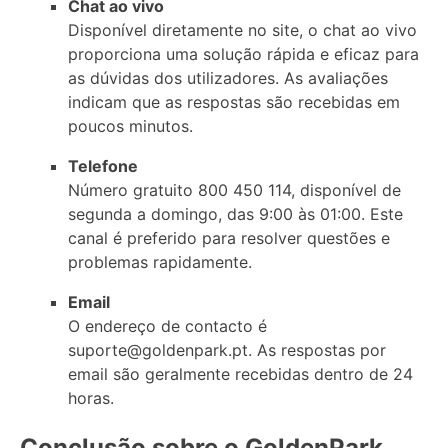
Chat ao vivo
Disponível diretamente no site, o chat ao vivo
proporciona uma solução rápida e eficaz para
as dúvidas dos utilizadores. As avaliações
indicam que as respostas são recebidas em
poucos minutos.
Telefone
Número gratuito 800 450 114, disponível de
segunda a domingo, das 9:00 às 01:00. Este
canal é preferido para resolver questões e
problemas rapidamente.
Email
O endereço de contacto é
suporte@goldenpark.pt. As respostas por
email são geralmente recebidas dentro de 24
horas.
Conclusão sobre o GoldenPark