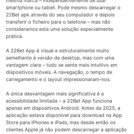
mesma marca – independentemente de usar
smartphone ou tablet. Pode mesmo descarregar o
22Bet apk através do seu computador e depois
transferir o ficheiro para o telefone – mas não
consideramos esta uma solução especialmente
prática.
A 22Bet App é visual e estruturalmente muito
semelhante à versão de desktop, mas com uma
vantagem clara – tudo se sente mais intuitivo em
dispositivos móveis. A navegação, o tempo de
carregamento e o layout impressionaram-nos.
A única desvantagem mais significativa é a
acessibilidade limitada – a 22Bet App funciona
apenas em dispositivos Android. Antes de 2025, a
aplicação estava disponível para download na App
Store para iPhones e iPads, mas desde então os
clientes Apple já não podem descarregar a aplicação