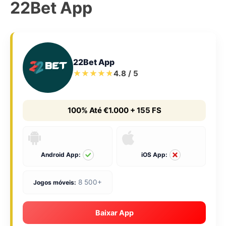
22Bet App
22Bet App
☆☆☆☆☆
★★★★★
4.8 / 5
100% Até €1.000 + 155 FS
Android App:
iOS App:
8 500+
Jogos móveis:
Baixar App