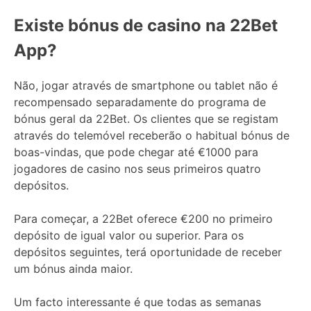
Existe bónus de casino na 22Bet
App?
Não, jogar através de smartphone ou tablet não é
recompensado separadamente do programa de
bónus geral da 22Bet. Os clientes que se registam
através do telemóvel receberão o habitual bónus de
boas-vindas, que pode chegar até €1000 para
jogadores de casino nos seus primeiros quatro
depósitos.
Para começar, a 22Bet oferece €200 no primeiro
depósito de igual valor ou superior. Para os
depósitos seguintes, terá oportunidade de receber
um bónus ainda maior.
Um facto interessante é que todas as semanas