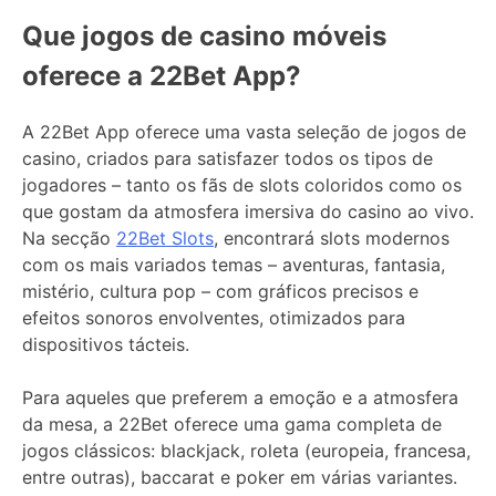
Que jogos de casino móveis
oferece a 22Bet App?
A 22Bet App oferece uma vasta seleção de jogos de
casino, criados para satisfazer todos os tipos de
jogadores – tanto os fãs de slots coloridos como os
que gostam da atmosfera imersiva do casino ao vivo.
Na secção
22Bet Slots
, encontrará slots modernos
com os mais variados temas – aventuras, fantasia,
mistério, cultura pop – com gráficos precisos e
efeitos sonoros envolventes, otimizados para
dispositivos tácteis.
Para aqueles que preferem a emoção e a atmosfera
da mesa, a 22Bet oferece uma gama completa de
jogos clássicos: blackjack, roleta (europeia, francesa,
entre outras), baccarat e poker em várias variantes.