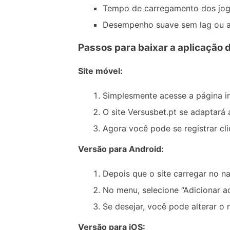
Tempo de carregamento dos jog
Desempenho suave sem lag ou a
Passos para baixar a aplicação
Site móvel:
Simplesmente acesse a página i
O site Versusbet.pt se adaptará
Agora você pode se registrar cl
Versão para Android:
Depois que o site carregar no n
No menu, selecione “Adicionar ao
Se desejar, você pode alterar o 
Versão para iOS: