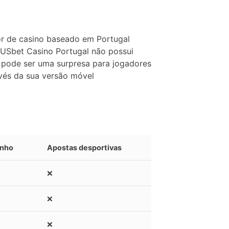
r de casino baseado em Portugal
SUSbet Casino Portugal não possui
 pode ser uma surpresa para jogadores
vés da sua versão móvel
nho
Apostas desportivas
❌
❌
❌