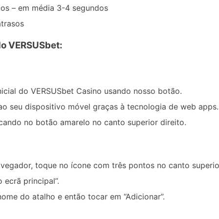
os – em média 3-4 segundos
trasos
 do VERSUSbet:
nicial do VERSUSbet Casino usando nosso botão.
 ao seu dispositivo móvel graças à tecnologia de web apps.
icando no botão amarelo no canto superior direito.
avegador, toque no ícone com três pontos no canto superio
 ecrã principal”.
nome do atalho e então tocar em “Adicionar”.