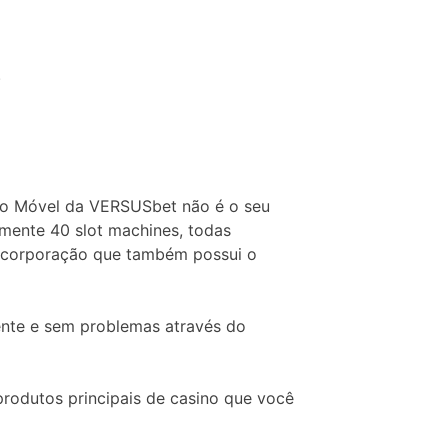
.
são Móvel da VERSUSbet não é o seu
mente 40 slot machines, todas
da corporação que também possui o
ente e sem problemas através do
produtos principais de casino que você