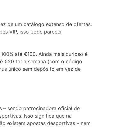
ez de um catálogo extenso de ofertas.
bes VIP, isso pode parecer
100% até €100. Ainda mais curioso é
até €20 toda semana (com o código
nus único sem depósito em vez de
– sendo patrocinadora oficial de
ortivas. Isso significa que na
não existem apostas desportivas – nem