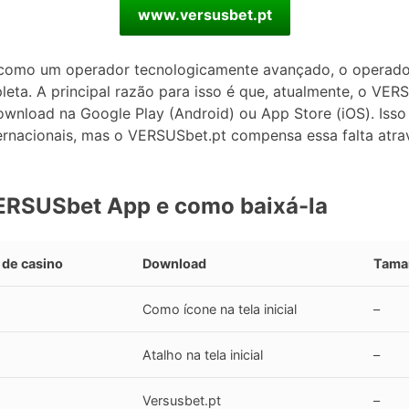
www.versusbet.pt
como um operador tecnologicamente avançado, o operado
eta. A principal razão para isso é que, atualmente, o VER
wnload na Google Play (Android) ou App Store (iOS). Isso
nacionais, mas o VERSUSbet.pt compensa essa falta atra
VERSUSbet App e como baixá-la
 de casino
Download
Tama
Como ícone na tela inicial
–
Atalho na tela inicial
–
Versusbet.pt
–