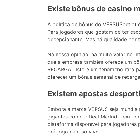
Existe bônus de casino
A política de bônus do VERSUSbet.pt 
Para jogadores que gostam de ter esco
decepcionante. Mas há qualidade por t
Na nossa opinião, há muito valor no i
que a empresa também oferece um bônu
RECARGA). Isto é um fenômeno raro pa
oferecer um bônus semanal de recarga
Existem apostas despor
Embora a marca VERSUS seja mundialme
gigantes como o Real Madrid – em Port
plataforma disponível para jogadores
pré-jogo nem ao vivo.