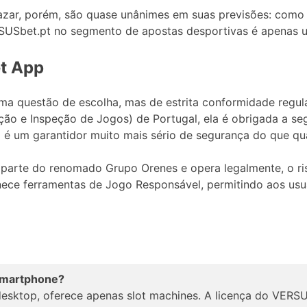
e azar, porém, são quase unânimes em suas previsões: co
RSUSbet.pt no segmento de apostas desportivas é apenas 
t App
a questão de escolha, mas de estrita conformidade regul
ção e Inspeção de Jogos) de Portugal, ela é obrigada a se
to é um garantidor muito mais sério de segurança do que qu
parte do renomado Grupo Orenes e opera legalmente, o ri
ce ferramentas de Jogo Responsável, permitindo aos usuári
 smartphone?
sktop, oferece apenas slot machines. A licença do VERSUS