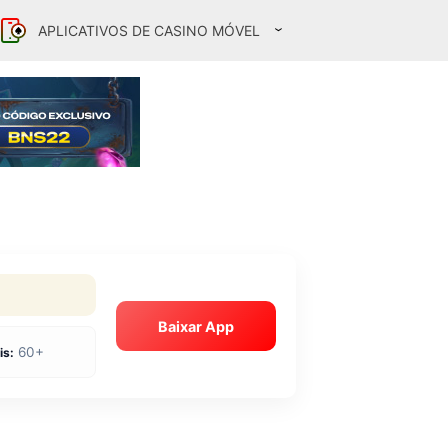
APLICATIVOS DE CASINO MÓVEL
Baixar App
60+
is: