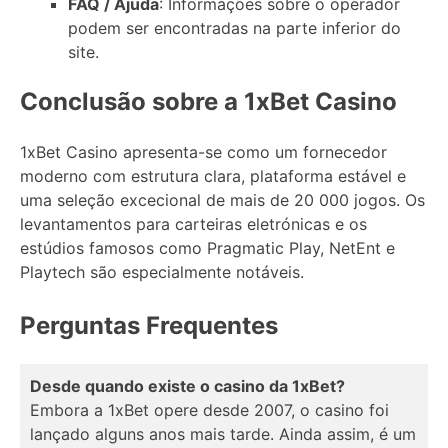
FAQ / Ajuda
: Informações sobre o operador
podem ser encontradas na parte inferior do
site.
Conclusão sobre a 1xBet Casino
1xBet Casino apresenta-se como um fornecedor
moderno com estrutura clara, plataforma estável e
uma seleção excecional de mais de 20 000 jogos. Os
levantamentos para carteiras eletrónicas e os
estúdios famosos como Pragmatic Play, NetEnt e
Playtech são especialmente notáveis.
Perguntas Frequentes
Desde quando existe o casino da 1xBet?
Embora a 1xBet opere desde 2007, o casino foi
lançado alguns anos mais tarde. Ainda assim, é um