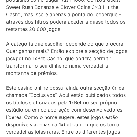
Sweet Rush Bonanza e Clover Coins 3×3 Hit the
Cash™, mas isso é apenas a ponta do icebergue –
através dos filtros poderá aceder a quase todos os
restantes 20 000 jogos.
A categoria que escolher depende do que procura.
Quer ganhar mais? Então explore a secção de jogos
jackpot no 1xBet Casino, que poderá permitir
transformar o seu dinheiro numa verdadeira
montanha de prémios!
Este casino online possui ainda outra secção única
chamada “Exclusivos”. Aqui estão publicados todos
os títulos slot criados pela 1xBet no seu próprio
estúdio ou em colaboração com desenvolvedores
líderes. Como o nome sugere, estes jogos estão
disponíveis apenas na 1xbet.com, o que os torna
verdadeiras joias raras. Entre os diferentes jogos