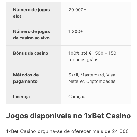
Número de jogos
20 000+
slot
Número de jogos
1 200+
de casino ao vivo
Bónus de casino
100% até €1 500 + 150
rodadas grátis
Métodos de
Skrill, Mastercard, Visa,
pagamento
Neteller, Criptomoedas
Licença
Curaçau
Jogos disponíveis no 1xBet Casino
1xBet Casino orgulha-se de oferecer mais de 24 000