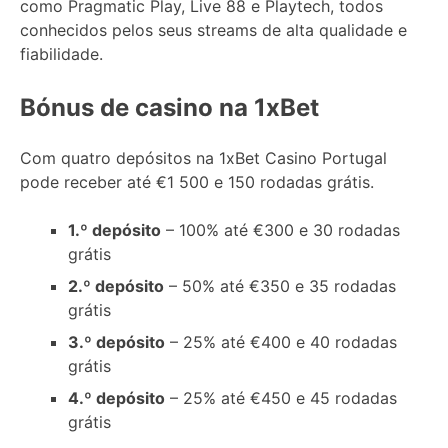
como Pragmatic Play, Live 88 e Playtech, todos
conhecidos pelos seus streams de alta qualidade e
fiabilidade.
Bónus de casino na 1xBet
Com quatro depósitos na 1xBet Casino Portugal
pode receber até €1 500 e 150 rodadas grátis.
1.º depósito
– 100% até €300 e 30 rodadas
grátis
2.º depósito
– 50% até €350 e 35 rodadas
grátis
3.º depósito
– 25% até €400 e 40 rodadas
grátis
4.º depósito
– 25% até €450 e 45 rodadas
grátis