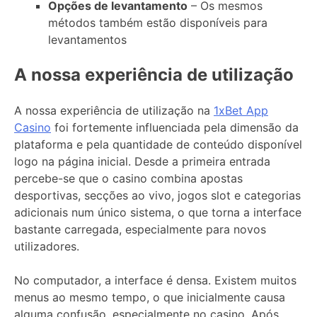
Opções de levantamento
– Os mesmos
métodos também estão disponíveis para
levantamentos
A nossa experiência de utilização
A nossa experiência de utilização na
1xBet App
Casino
foi fortemente influenciada pela dimensão da
plataforma e pela quantidade de conteúdo disponível
logo na página inicial. Desde a primeira entrada
percebe-se que o casino combina apostas
desportivas, secções ao vivo, jogos slot e categorias
adicionais num único sistema, o que torna a interface
bastante carregada, especialmente para novos
utilizadores.
No computador, a interface é densa. Existem muitos
menus ao mesmo tempo, o que inicialmente causa
alguma confusão, especialmente no casino. Após